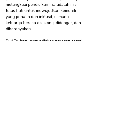
melangkaui pendidikan—ia adalah misi
tulus hati untuk mewujudkan komuniti
yang prihatin dan inklusif, di mana
keluarga berasa disokong, didengar, dan
diberdayakan.
Di AFY, kami menyediakan program terapi
yang diperibadikan termasuk intervensi
awal, terapi cara kerja, terapi pertuturan,
dan integrasi deria, bagi memastikan
setiap kanak-kanak menerima penjagaan
khusus yang disesuaikan dengan
keperluan unik mereka. Kami melayan
setiap kanak-kanak seperti anak kami
sendiri, menemani keluarga di setiap
langkah perjalanan.